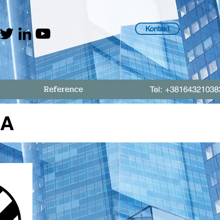
Kontakt
Reference
Tel: +38164321038
ČA