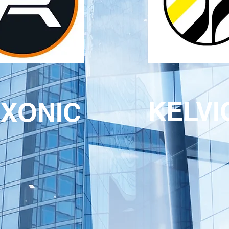
KELVI
XONIC