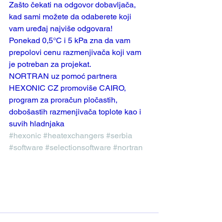
Zašto čekati na odgovor dobavljača, 
kad sami možete da odaberete koji 
vam uređaj najviše odgovara!
Ponekad 0,5°C i 5 kPa zna da vam 
prepolovi cenu razmenjivača koji vam 
je potreban za projekat.
NORTRAN uz pomoć partnera 
HEXONIC CZ promoviše CAIRO, 
program za proračun pločastih, 
dobošastih razmenjivača toplote kao i 
suvih hladnjaka
#hexonic
#heatexchangers
#serbia
#software
#selectionsoftware
#nortran