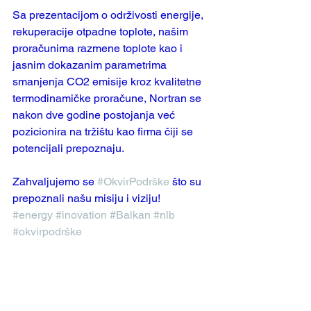
Sa prezentacijom o održivosti energije, 
rekuperacije otpadne toplote, našim 
proračunima razmene toplote kao i 
jasnim dokazanim parametrima 
smanjenja CO2 emisije kroz kvalitetne 
termodinamičke proračune, Nortran se 
nakon dve godine postojanja već 
pozicionira na tržištu kao firma čiji se 
potencijali prepoznaju.
Zahvaljujemo se 
#OkvirPodrške
 što su 
prepoznali našu misiju i viziju!
#energy
#inovation
#Balkan
#nlb
#okvirpodrške